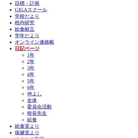
目標・計画
GIGAスクール
学校だより
校内研究
給食献立
学年だより
オンライン連絡帳
日記ページ
1年
2年
3年
4年
5年
6年
仲よし
全体
委員会活動
校長先生
給食
給食室より
保健室より