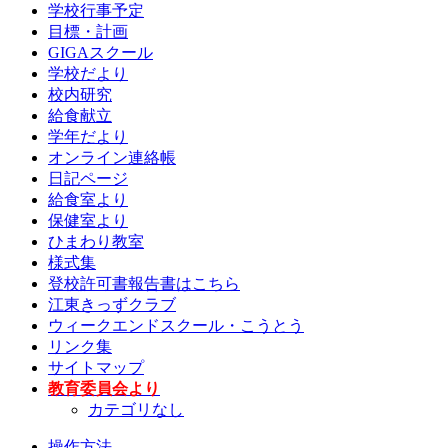
学校行事予定
目標・計画
GIGAスクール
学校だより
校内研究
給食献立
学年だより
オンライン連絡帳
日記ページ
給食室より
保健室より
ひまわり教室
様式集
登校許可書報告書はこちら
江東きっずクラブ
ウィークエンドスクール・こうとう
リンク集
サイトマップ
教育委員会より
カテゴリなし
操作方法