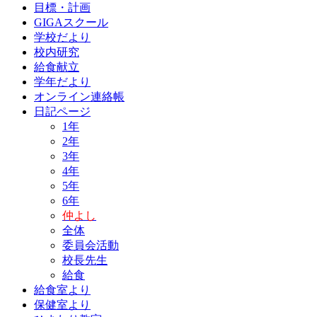
目標・計画
GIGAスクール
学校だより
校内研究
給食献立
学年だより
オンライン連絡帳
日記ページ
1年
2年
3年
4年
5年
6年
仲よし
全体
委員会活動
校長先生
給食
給食室より
保健室より