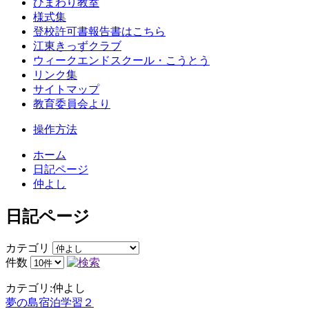
ひまわり教室
様式集
登校許可書報告書はこちら
江東きっずクラブ
ウィークエンドスクール・こうとう
リンク集
サイトマップ
教育委員会より
操作方法
ホーム
日記ページ
仲よし
日記ページ
カテゴリ
件数
カテゴリ:仲よし
夢の島宿泊学習２