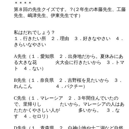
＊＊＊＊
第８回の先生クイズです。？(２年生の本藤先生、工藤
先生、嶋津先生、伊東先生です）
私はだれでしょう？
１．行きたい所 ２．理由 ３．好きなやさい ４．
きらいなやさい
A先生（１．愛知県 ２．出身地だから。夏休みにあ
る大きな花 火大会に行きたいから ３．トマ
ト ４．ない）
B先生（１．奈良県 ２．吉野桜を見たいから ３．
れんこん ４．パクチー）
C先生（１．マレーシア ２．３年間住んでいたの
で、里帰りし たいから。マレーシアの人はあ
たたかくやさしい人が 多いから。 ３．な
す ４．セロリ）
D先生（１．青森県 ２．白神山地や十二湖など自然