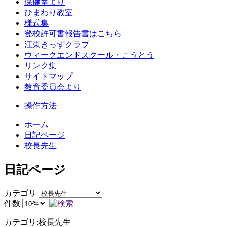
保健室より
ひまわり教室
様式集
登校許可書報告書はこちら
江東きっずクラブ
ウィークエンドスクール・こうとう
リンク集
サイトマップ
教育委員会より
操作方法
ホーム
日記ページ
校長先生
日記ページ
カテゴリ
件数
カテゴリ:校長先生