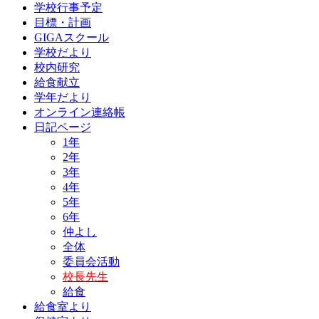
学校行事予定
目標・計画
GIGAスクール
学校だより
校内研究
給食献立
学年だより
オンライン連絡帳
日記ページ
1年
2年
3年
4年
5年
6年
仲よし
全体
委員会活動
校長先生
給食
給食室より