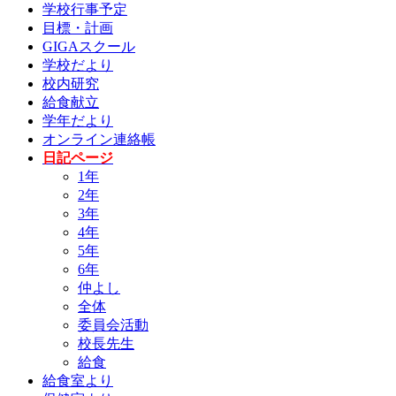
学校行事予定
目標・計画
GIGAスクール
学校だより
校内研究
給食献立
学年だより
オンライン連絡帳
日記ページ
1年
2年
3年
4年
5年
6年
仲よし
全体
委員会活動
校長先生
給食
給食室より