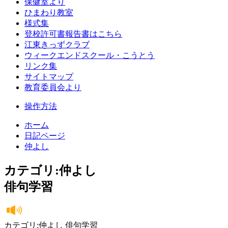
保健室より
ひまわり教室
様式集
登校許可書報告書はこちら
江東きっずクラブ
ウィークエンドスクール・こうとう
リンク集
サイトマップ
教育委員会より
操作方法
ホーム
日記ページ
仲よし
カテゴリ:仲よし
俳句学習
カテゴリ:仲よし 俳句学習