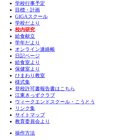
学校行事予定
目標・計画
GIGAスクール
学校だより
校内研究
給食献立
学年だより
オンライン連絡帳
日記ページ
給食室より
保健室より
ひまわり教室
様式集
登校許可書報告書はこちら
江東きっずクラブ
ウィークエンドスクール・こうとう
リンク集
サイトマップ
教育委員会より
操作方法