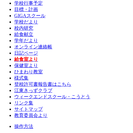
学校行事予定
目標・計画
GIGAスクール
学校だより
校内研究
給食献立
学年だより
オンライン連絡帳
日記ページ
給食室より
保健室より
ひまわり教室
様式集
登校許可書報告書はこちら
江東きっずクラブ
ウィークエンドスクール・こうとう
リンク集
サイトマップ
教育委員会より
操作方法