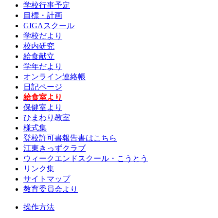
学校行事予定
目標・計画
GIGAスクール
学校だより
校内研究
給食献立
学年だより
オンライン連絡帳
日記ページ
給食室より
保健室より
ひまわり教室
様式集
登校許可書報告書はこちら
江東きっずクラブ
ウィークエンドスクール・こうとう
リンク集
サイトマップ
教育委員会より
操作方法