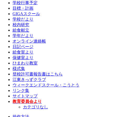
学校行事予定
目標・計画
GIGAスクール
学校だより
校内研究
給食献立
学年だより
オンライン連絡帳
日記ページ
給食室より
保健室より
ひまわり教室
様式集
登校許可書報告書はこちら
江東きっずクラブ
ウィークエンドスクール・こうとう
リンク集
サイトマップ
教育委員会より
カテゴリなし
操作方法