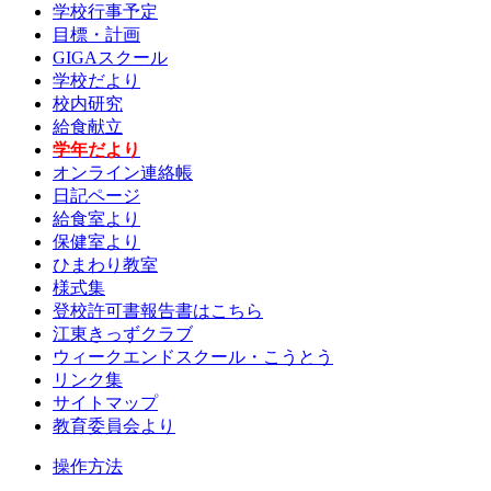
学校行事予定
目標・計画
GIGAスクール
学校だより
校内研究
給食献立
学年だより
オンライン連絡帳
日記ページ
給食室より
保健室より
ひまわり教室
様式集
登校許可書報告書はこちら
江東きっずクラブ
ウィークエンドスクール・こうとう
リンク集
サイトマップ
教育委員会より
操作方法