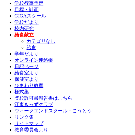
学校行事予定
目標・計画
GIGAスクール
学校だより
校内研究
給食献立
カテゴリなし
給食
学年だより
オンライン連絡帳
日記ページ
給食室より
保健室より
ひまわり教室
様式集
登校許可書報告書はこちら
江東きっずクラブ
ウィークエンドスクール・こうとう
リンク集
サイトマップ
教育委員会より